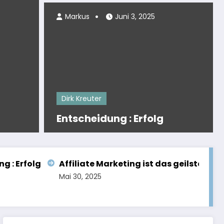
Markus
Juni 3, 2025
Dirk Kreuter
Entscheidung : Erfol
Dirk Kreuter
Weiterlesen
Entscheidung : Erfolg
 : Erfolg
Affiliate Marketing ist da
Mai 30, 2025