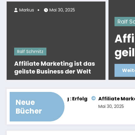
Markus
Mai 30, 2025
Ralf Schm
Affil
 Erfolg
geils
Ralf Schmitz
Affiliate Marketing ist das
Weiterl
geilste Business der Welt
Entscheidung : Erfolg
Neue
Juni 3, 2025
Mai 30, 2025
Bücher